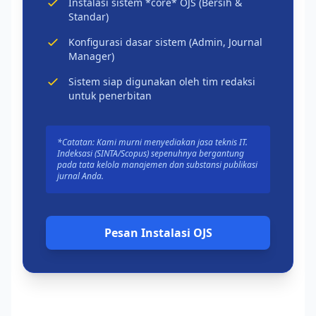
Instalasi sistem *core* OJS (Bersih &
Standar)
Konfigurasi dasar sistem (Admin, Journal
Manager)
Sistem siap digunakan oleh tim redaksi
untuk penerbitan
*Catatan: Kami murni menyediakan jasa teknis IT.
Indeksasi (SINTA/Scopus) sepenuhnya bergantung
pada tata kelola manajemen dan substansi publikasi
jurnal Anda.
Pesan Instalasi OJS