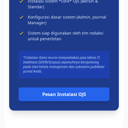
Instalasi sistem *core* OJS (Bersih &
Standar)
Konfigurasi dasar sistem (Admin, Journal
Manager)
Sistem siap digunakan oleh tim redaksi
untuk penerbitan
*Catatan: Kami murni menyediakan jasa teknis IT.
Indeksasi (SINTA/Scopus) sepenuhnya bergantung
pada tata kelola manajemen dan substansi publikasi
jurnal Anda.
Pesan Instalasi OJS