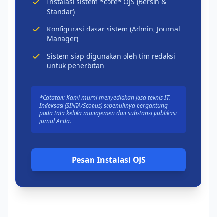
Instalasi sistem *core* OJS (Bersih &
Standar)
Konfigurasi dasar sistem (Admin, Journal
Manager)
Sistem siap digunakan oleh tim redaksi
untuk penerbitan
*Catatan: Kami murni menyediakan jasa teknis IT.
Indeksasi (SINTA/Scopus) sepenuhnya bergantung
pada tata kelola manajemen dan substansi publikasi
jurnal Anda.
Pesan Instalasi OJS